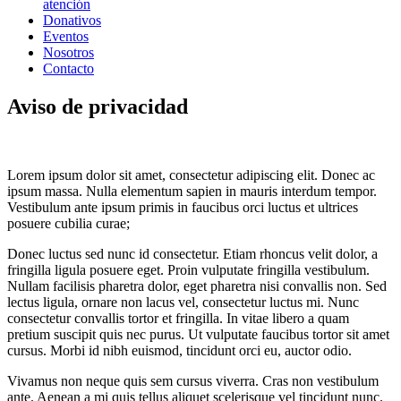
atención
Donativos
Eventos
Nosotros
Contacto
Aviso de privacidad
Lorem ipsum dolor sit amet, consectetur adipiscing elit. Donec ac
ipsum massa. Nulla elementum sapien in mauris interdum tempor.
Vestibulum ante ipsum primis in faucibus orci luctus et ultrices
posuere cubilia curae;
Donec luctus sed nunc id consectetur. Etiam rhoncus velit dolor, a
fringilla ligula posuere eget. Proin vulputate fringilla vestibulum.
Nullam facilisis pharetra dolor, eget pharetra nisi convallis non. Sed
lectus ligula, ornare non lacus vel, consectetur luctus mi. Nunc
consectetur convallis tortor et fringilla. In vitae libero a quam
pretium suscipit quis nec purus. Ut vulputate faucibus tortor sit amet
cursus. Morbi id nibh euismod, tincidunt orci eu, auctor odio.
Vivamus non neque quis sem cursus viverra. Cras non vestibulum
ante. Aenean a mi quis tellus aliquet scelerisque vel tincidunt nunc.