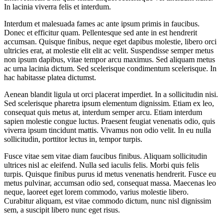
In lacinia viverra felis et interdum.
Interdum et malesuada fames ac ante ipsum primis in faucibus.
Donec et efficitur quam. Pellentesque sed ante in est hendrerit
accumsan. Quisque finibus, neque eget dapibus molestie, libero orci
ultricies erat, at molestie elit elit ac velit. Suspendisse semper metus
non ipsum dapibus, vitae tempor arcu maximus. Sed aliquam metus
ac urna lacinia dictum. Sed scelerisque condimentum scelerisque. In
hac habitasse platea dictumst.
Aenean blandit ligula ut orci placerat imperdiet. In a sollicitudin nisi.
Sed scelerisque pharetra ipsum elementum dignissim. Etiam ex leo,
consequat quis metus at, interdum semper arcu. Etiam interdum
sapien molestie congue luctus. Praesent feugiat venenatis odio, quis
viverra ipsum tincidunt mattis. Vivamus non odio velit. In eu nulla
sollicitudin, porttitor lectus in, tempor turpis.
Fusce vitae sem vitae diam faucibus finibus. Aliquam sollicitudin
ultrices nisl ac eleifend. Nulla sed iaculis felis. Morbi quis felis
turpis. Quisque finibus purus id metus venenatis hendrerit. Fusce eu
metus pulvinar, accumsan odio sed, consequat massa. Maecenas leo
neque, laoreet eget lorem commodo, varius molestie libero.
Curabitur aliquam, est vitae commodo dictum, nunc nisl dignissim
sem, a suscipit libero nunc eget risus.